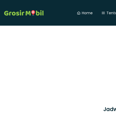
Home
Tent
grosirmobil.id
Mitra
Grosir
Mobil
Jadw