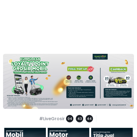
#LiveGrosir
:
:
04
43
44